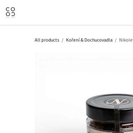
Přejít na obsah
Domů
Naše nabídka
Firemní dárky
O Nás
All products
Koření & Dochucovadla
Nikole