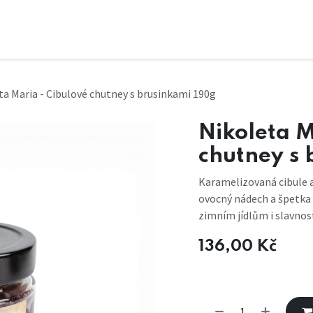
ta Maria - Cibulové chutney s brusinkami 190g
Nikoleta M
chutney s 
Karamelizovaná cibule a
ovocný nádech a špetka 
zimním jídlům i slavnost
136,00
Kč