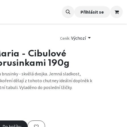
Přihlásit se
Výchozí
Ceník:
aria - Cibulové
brusinkami 190g
 brusinky - skvělá dvojka. Jemná sladkost,
koření dělají z tohoto chutney ideální doplněk k
ní tabuli. Vyladěno do poslední lžičky.
Do košíku