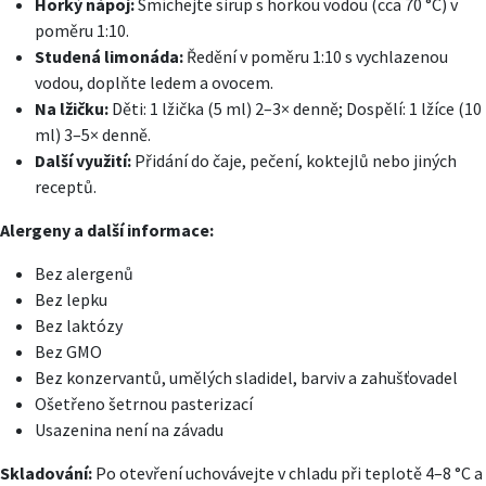
Horký nápoj:
Smíchejte sirup s horkou vodou (cca 70 °C) v
poměru 1:10.
Studená limonáda:
Ředění v poměru 1:10 s vychlazenou
vodou, doplňte ledem a ovocem.
Na lžičku:
Děti: 1 lžička (5 ml) 2–3× denně; Dospělí: 1 lžíce (10
ml) 3–5× denně.
Další využití:
Přidání do čaje, pečení, koktejlů nebo jiných
receptů.
Alergeny a další informace:
Bez alergenů
Bez lepku
Bez laktózy
Bez GMO
Bez konzervantů, umělých sladidel, barviv a zahušťovadel
Ošetřeno šetrnou pasterizací
Usazenina není na závadu
Skladování:
Po otevření uchovávejte v chladu při teplotě 4–8 °C a