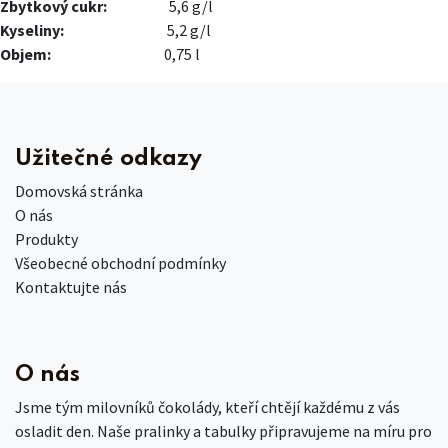
Zbytkový cukr:
5,6 g/l
Kyseliny:
5,2 g/l​
Objem:
0,75 l
Užitečné odkazy
Domovská stránka
O nás
Produkty
Všeobecné obchodní podmínky
Kontaktujte nás
O nás
Jsme tým milovníků čokolády, kteří chtějí každému z vás
osladit den. Naše pralinky a tabulky připravujeme na míru pro