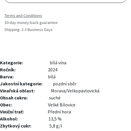
Terms and Conditions
30-day money-back guarantee
Shipping: 2-3 Business Days
Kategorie:
bílá vína
Ročník:
2024
Barva:
bílá
Jakostní kategorie:
pozdní sběr
Vinařská oblast:
Morava/Velkopavlovická
Obsah cukru:
suché
Obec:
Velké Bílovice
Viniční trať:
Přední hora
Alkohol:
13,5 %
Zbytkový cukr:
5,8 g/l