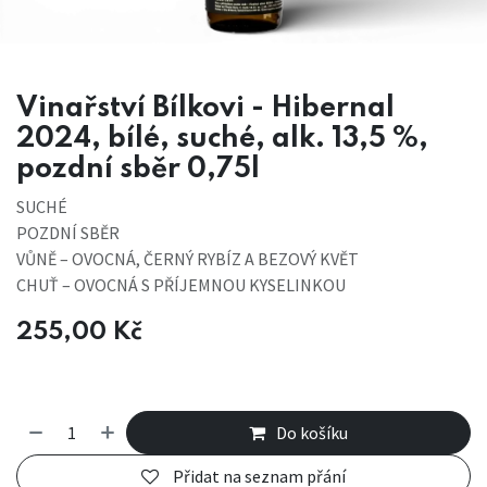
Vinařství Bílkovi - Hibernal
2024, bílé, suché, alk. 13,5 %,
pozdní sběr 0,75l
SUCHÉ
POZDNÍ SBĚR
VŮNĚ – OVOCNÁ, ČERNÝ RYBÍZ A BEZOVÝ KVĚT
CHUŤ – OVOCNÁ S PŘÍJEMNOU KYSELINKOU
255,00
Kč
Do košíku
Přidat na seznam přání