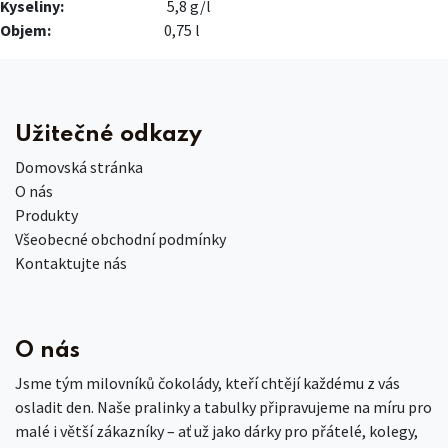
Kyseliny:
5,8 g/l​
Objem:
0,75 l
Užitečné odkazy
Domovská stránka
O nás
Produkty
Všeobecné obchodní podmínky
Kontaktujte nás
O nás
Jsme tým milovníků čokolády, kteří chtějí každému z vás
osladit den. Naše pralinky a tabulky připravujeme na míru pro
malé i větší zákazníky – ať už jako dárky pro přátelé, kolegy,