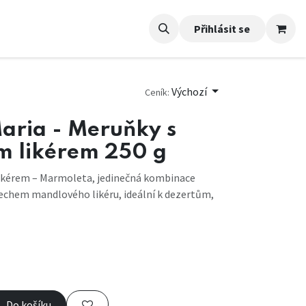
Přihlásit se
Výchozí
Ceník:
aria - Meruňky s
 likérem 250 g
ikérem – Marmoleta, jedinečná kombinace
echem mandlového likéru, ideální k dezertům,
Do košíku