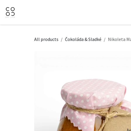
Přejít na obsah
Domů
Naše nabídka
Firemní dárky
O Nás
All products
Čokoláda & Sladké
Nikoleta M