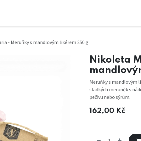
aria - Meruňky s mandlovým likérem 250 g
Nikoleta M
mandlovým
Meruňky s mandlovým l
sladkých meruněk s nád
pečivu nebo sýrům.
162,00
Kč