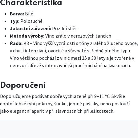
Charakteristika
Barva:
Bílé
Typ:
Polosuché
Jakostní zařazení:
Pozdní sběr
Metoda výroby:
Víno zrálo v nerezových tancích
Řada:
K3 – Víno vyšší vyzrálosti s tóny zralého žlutého ovoce,
v chuti intenzivní, ovocité a šťavnaté středně plného typu.
Víno většinou pochází z vinic mezi 15 a 30 lety a je tvořené v
nerezu či dřevě s intenzivnější prací míchání na kvasnicích.
Doporučení
Doporučujeme podávat dobře vychlazené při 9–11 °C. Skvěle
doplní lehké rybí pokrmy, šunku, jemné paštiky, nebo poslouží
jako elegantní aperitiv při slavnostních příležitostech.