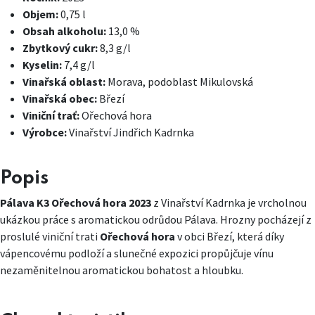
Objem:
0,75 l
Obsah alkoholu:
13,0 %
Zbytkový cukr:
8,3 g/l
Kyselin:
7,4 g/l
Vinařská oblast:
Morava, podoblast Mikulovská
Vinařská obec:
Březí
Viniční trať:
Ořechová hora
Výrobce:
Vinařství Jindřich Kadrnka
Popis
Pálava K3 Ořechová hora 2023
z Vinařství Kadrnka je vrcholnou
ukázkou práce s aromatickou odrůdou Pálava. Hrozny pocházejí z
proslulé viniční trati
Ořechová hora
v obci Březí, která díky
vápencovému podloží a slunečné expozici propůjčuje vínu
nezaměnitelnou aromatickou bohatost a hloubku.