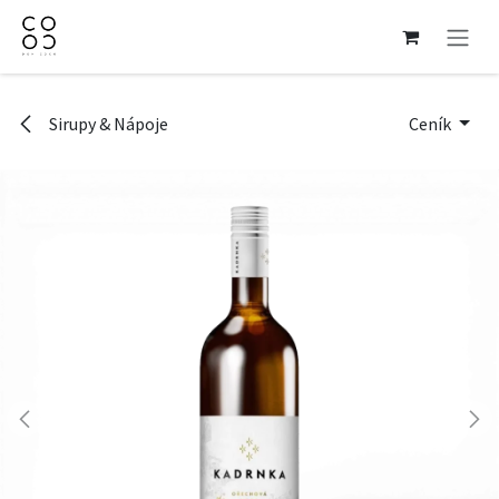
Přejít na obsah
Sirupy & Nápoje
Ceník