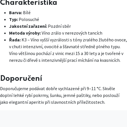
Charakteristika
Barva:
Bílé
Typ:
Polosuché
Jakostní zařazení:
Pozdní sběr
Metoda výroby:
Víno zrálo v nerezových tancích
Řada:
K3 – Víno vyšší vyzrálosti s tóny zralého žlutého ovoce,
v chuti intenzivní, ovocité a šťavnaté středně plného typu.
Víno většinou pochází z vinic mezi 15 a 30 lety a je tvořené v
nerezu či dřevě s intenzivnější prací míchání na kvasnicích.
Doporučení
Doporučujeme podávat dobře vychlazené při 9–11 °C. Skvěle
doplní lehké rybí pokrmy, šunku, jemné paštiky, nebo poslouží
jako elegantní aperitiv při slavnostních příležitostech.