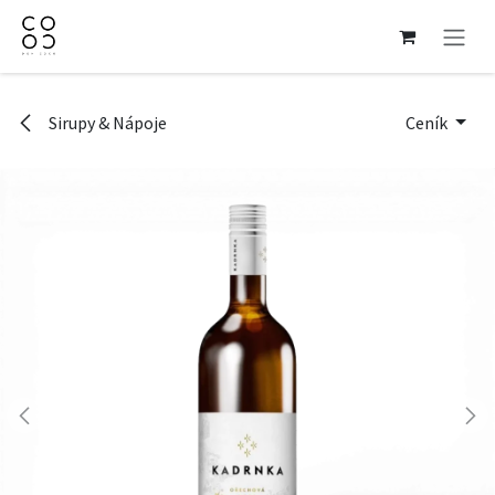
Přejít na obsah
Sirupy & Nápoje
Ceník