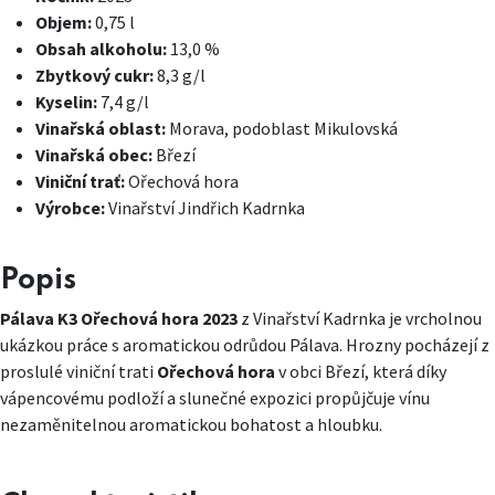
Objem:
0,75 l
Obsah alkoholu:
13,0 %
Zbytkový cukr:
8,3 g/l
Kyselin:
7,4 g/l
Vinařská oblast:
Morava, podoblast Mikulovská
Vinařská obec:
Březí
Viniční trať:
Ořechová hora
Výrobce:
Vinařství Jindřich Kadrnka
Popis
Pálava K3 Ořechová hora 2023
z Vinařství Kadrnka je vrcholnou
ukázkou práce s aromatickou odrůdou Pálava. Hrozny pocházejí z
proslulé viniční trati
Ořechová hora
v obci Březí, která díky
vápencovému podloží a slunečné expozici propůjčuje vínu
nezaměnitelnou aromatickou bohatost a hloubku.