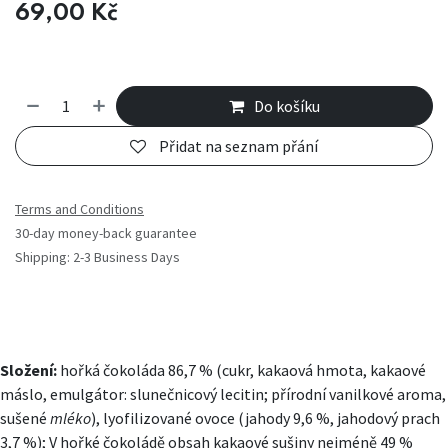
69,00
Kč
Do košíku
Přidat na seznam přání
Terms and Conditions
30-day money-back guarantee
Shipping: 2-3 Business Days
Složení:
hořká čokoláda 86,7 % (cukr, kakaová hmota, kakaové
máslo, emulgátor: slunečnicový lecitin; přírodní vanilkové aroma,
sušené
mléko
), lyofilizované ovoce (jahody 9,6 %, jahodový prach
3,7 %); V hořké čokoládě obsah kakaové sušiny nejméně 49 %