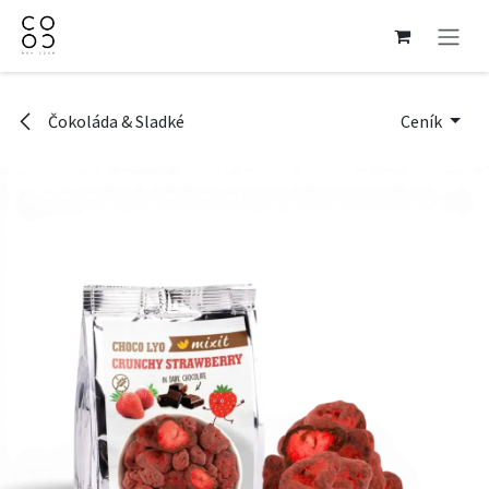
Přejít na obsah
Čokoláda & Sladké
Ceník