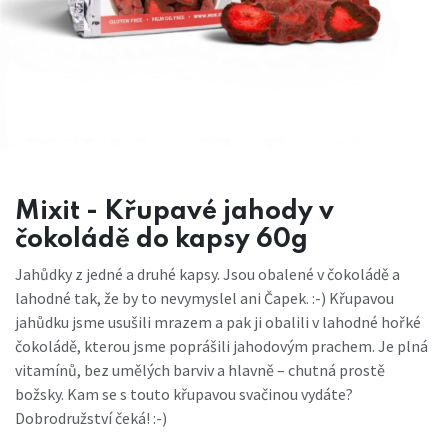
Mixit - Křupavé jahody v
čokoládě do kapsy 60g
Jahůdky z jedné a druhé kapsy. Jsou obalené v čokoládě a
lahodné tak, že by to nevymyslel ani Čapek. :-) Křupavou
jahůdku jsme usušili mrazem a pak ji obalili v lahodné hořké
čokoládě, kterou jsme poprášili jahodovým prachem. Je plná
vitamínů, bez umělých barviv a hlavně – chutná prostě
božsky. Kam se s touto křupavou svačinou vydáte?
Dobrodružství čeká! :-)