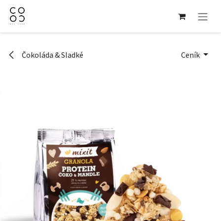
Přejít na obsah
Čokoláda & Sladké
Ceník