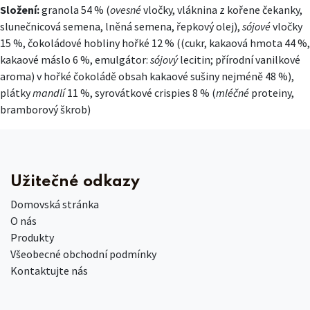
Složení:
granola 54 % (
ovesné
vločky, vláknina z kořene čekanky,
slunečnicová semena, lněná semena, řepkový olej),
sójové
vločky
15 %, čokoládové hobliny hořké 12 % ((cukr, kakaová hmota 44 %,
kakaové máslo 6 %, emulgátor:
sójový
lecitin; přírodní vanilkové
aroma) v hořké čokoládě obsah kakaové sušiny nejméně 48 %),
plátky
mandlí
11 %, syrovátkové crispies 8 % (
mléčné
proteiny,
bramborový škrob)
Užitečné odkazy
Domovská stránka
O nás
Produkty
Všeobecné obchodní podmínky
Kontaktujte nás