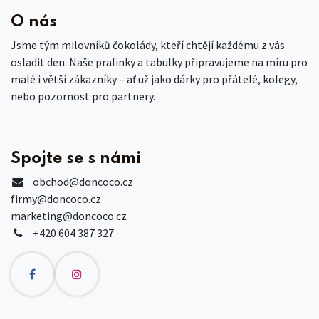
O nás
Jsme tým milovníků čokolády, kteří chtějí každému z vás
osladit den. Naše pralinky a tabulky připravujeme na míru pro
malé i větší zákazníky – ať už jako dárky pro přátelé, kolegy,
nebo pozornost pro partnery.
Spojte se s námi
obchod
@doncoco.cz
firmy@doncoco.cz
marketing@doncoco.cz
+420 604 387 327