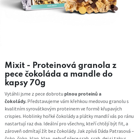
Mixit - Proteinová granola z
pece čokoláda a mandle do
kapsy 70g
Vytáhli jsme z pece dobrotu
plnou proteinů a
čokolády.
Představujeme vám křehkou medovou granolu s
kvalitním syrovátkovým proteinem ve formě křupavých
crispies. Hoblinky hořké čokolády a plátky mandlí vás po ránu
nastartují raz dva. Ideální pro všechny, kteří chtějí být fit, a
zároveň odmítají žít bez čokolády. Jak zpívá Dáda Patrasová –
čoko, čoko, klap, klap, nebuď přece srab, srab, dej si taky s