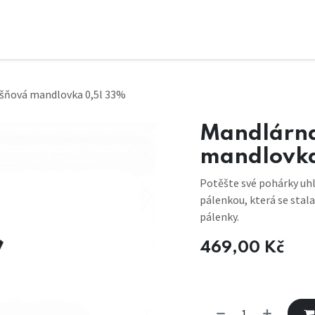
išňová mandlovka 0,5l 33%
Mandlárna
mandlovka
Potěšte své pohárky uhl
pálenkou, která se stal
pálenky.
469,00
Kč