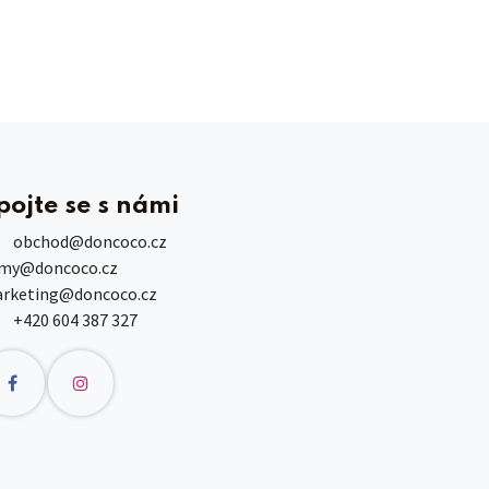
pojte se s námi
obchod
@doncoco.cz
rmy@doncoco.cz
rketing@doncoco.cz
+420 604 387 327