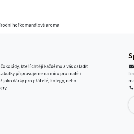
, přírodní hořkomandlové aroma
S
okolády, kteří chtějí každému z vás osladit
 tabulky připravujeme na míru pro malé i
fi
už jako dárky pro přátelé, kolegy, nebo
ma
ery.