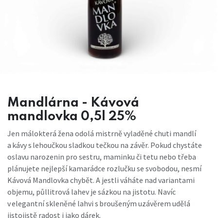
Mandlárna - Kávová
mandlovka 0,5l 25%
Jen málokterá žena odolá mistrně vyladěné chuti mandlí
a kávy s lehoučkou sladkou tečkou na závěr. Pokud chystáte
oslavu narozenin pro sestru, maminku či tetu nebo třeba
plánujete nejlepší kamarádce rozlučku se svobodou, nesmí
Kávová Mandlovka chybět. A jestli váháte nad variantami
objemu, půllitrová lahev je sázkou na jistotu. Navíc
v elegantní skleněné lahvi s broušeným uzávěrem udělá
jistojistě radost i jako dárek.