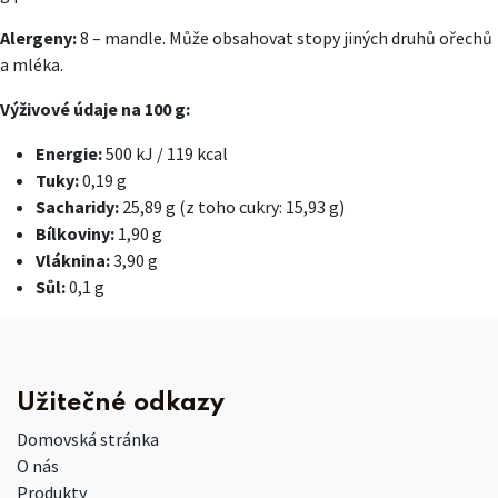
Alergeny:
8 – mandle. Může obsahovat stopy jiných druhů ořechů
a mléka.
Výživové údaje na 100 g:
Energie:
500 kJ / 119 kcal
Tuky:
0,19 g
Sacharidy:
25,89 g (z toho cukry: 15,93 g)
Bílkoviny:
1,90 g
Vláknina:
3,90 g
Sůl:
0,1 g
Užitečné odkazy
Domovská stránka
O nás
Produkty