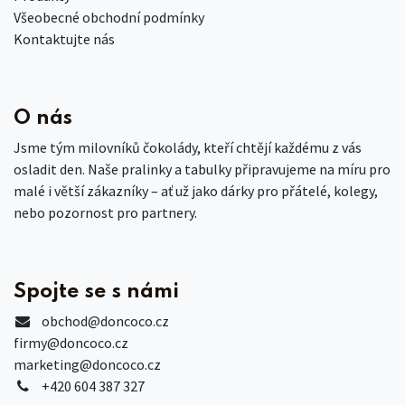
Všeobecné obchodní podmínky
Kontaktujte nás
O nás
Jsme tým milovníků čokolády, kteří chtějí každému z vás
osladit den. Naše pralinky a tabulky připravujeme na míru pro
malé i větší zákazníky – ať už jako dárky pro přátelé, kolegy,
nebo pozornost pro partnery.
Spojte se s námi
obchod
@doncoco.cz
firmy@doncoco.cz
marketing@doncoco.cz
+420 604 387 327