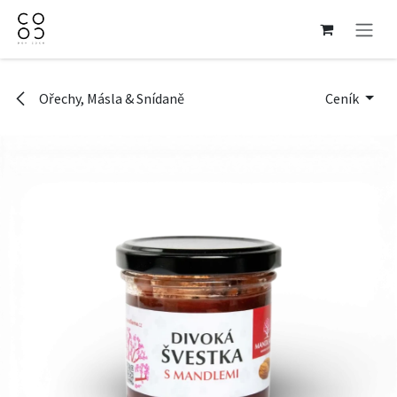
Přejít na obsah
Ořechy, Másla & Snídaně
Ceník