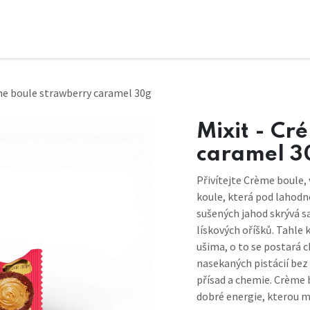
me boule strawberry caramel 30g
Mixit - Cr
caramel 3
Přivítejte Crème boule,
koule, která pod lahodn
sušených jahod skrývá 
lískových oříšků. Tahle 
ušima, o to se postará 
nasekaných pistácií be
přísad a chemie. Crème
dobré energie, kterou m