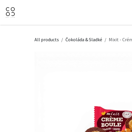
Přejít na obsah
Domů
Naše nabídka
Firemní dárky
O Nás
All products
Čokoláda & Sladké
Mixit - Cré