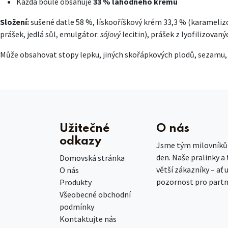
Každá boule obsahuje
33 % lahodného krému
Složení:
sušené datle 58 %, lískooříškový krém 33,3 % (karameliz
prášek, jedlá sůl, emulgátor:
sójový
lecitin), prášek z lyofilizovan
Může obsahovat stopy lepku, jiných skořápkových plodů, sezamu, a
Užitečné
O nás
odkazy
Jsme tým milovníků č
den. Naše pralinky a
Domovská stránka
větší zákazníky – ať 
O nás
pozornost pro partn
Produkty
Všeobecné obchodní
podmínky
Kontaktujte nás