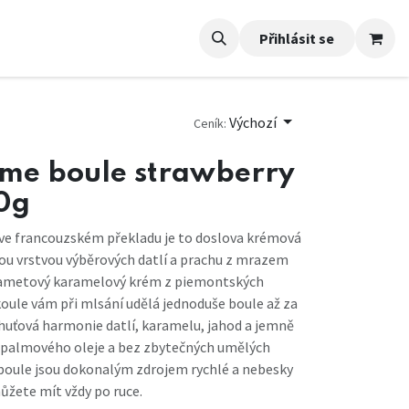
Přihlásit se
Výchozí
Ceník:
éme boule strawberry
0g
 ve francouzském překladu je to doslova krémová
ou vrstvou výběrových datlí a prachu z mrazem
sametový karamelový krém z piemontských
koule vám při mlsání udělá jednoduše boule až za
chuťová harmonie datlí, karamelu, jahod a jemně
z palmového oleje a bez zbytečných umělých
 boule jsou dokonalým zdrojem rychlé a nebesky
ůžete mít vždy po ruce.