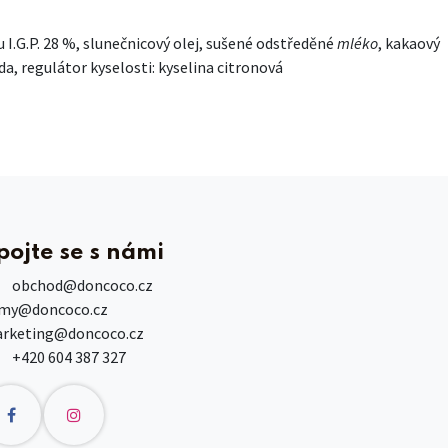
I.G.P. 28 %, slunečnicový olej, sušené odstředěné
mléko
, kakaový
da, regulátor kyselosti: kyselina citronová
pojte se s námi
obchod
@doncoco.cz
rmy@doncoco.cz
rketing@doncoco.cz
+420 604 387 327