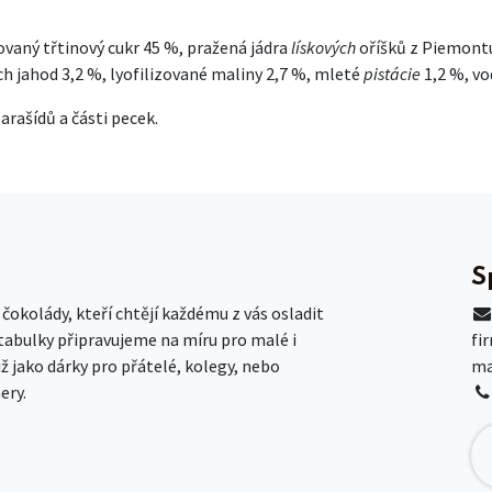
ovaný třtinový cukr 45 %, pražená jádra
lískových
oříšků z Piemontu 
ých jahod 3,2 %, lyofilizované maliny 2,7 %, mleté
pistácie
1,2 %, vo
rašídů a části pecek.
S
okolády, kteří chtějí každému z vás osladit
 tabulky připravujeme na míru pro malé i
fi
už jako dárky pro přátelé, kolegy, nebo
ma
ery.