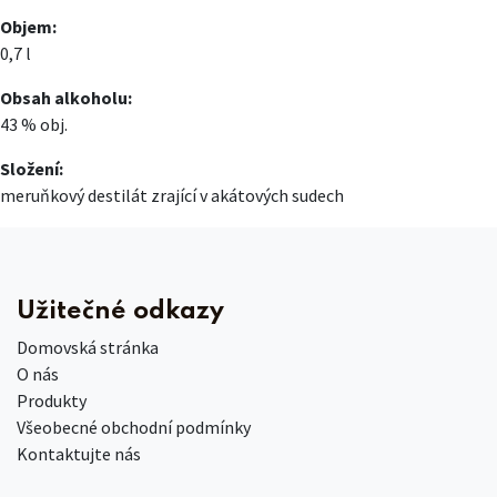
Objem:
0,7 l
Obsah alkoholu:
43 % obj.
Složení:
meruňkový destilát zrající v akátových sudech
Užitečné odkazy
Domovská stránka
O nás
Produkty
Všeobecné obchodní podmínky
Kontaktujte nás