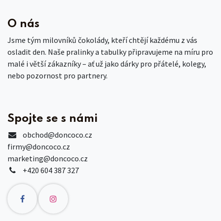
O nás
Jsme tým milovníků čokolády, kteří chtějí každému z vás
osladit den. Naše pralinky a tabulky připravujeme na míru pro
malé i větší zákazníky – ať už jako dárky pro přátelé, kolegy,
nebo pozornost pro partnery.
Spojte se s námi
obchod
@doncoco.cz
firmy@doncoco.cz
marketing@doncoco.cz
+420 604 387 327