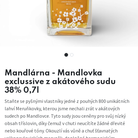
Mandlárna - Mandlovka
exclussive z akátového sudu
38% 0,7l
Staňte se pyšnými vlastníky jedné z pouhých 800 unikátních
lahví Meruňkovky, kterou jsme nechali zrát v akátových
sudech po Mandlovce. Tyto sudy jsou ceněny pro svůj nízký
obsah tříslovin, díky čemuž v chuti neucítíte žádné dřevité
nebo kouřové tóny. Okouzlí vás vůně a chuť šťavnatých
velkopavlovických meruněk, doplněná harmonickým