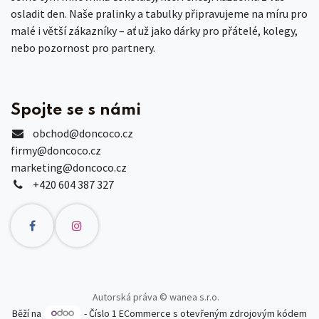
osladit den. Naše pralinky a tabulky připravujeme na míru pro
malé i větší zákazníky – ať už jako dárky pro přátelé, kolegy,
nebo pozornost pro partnery.
Spojte se s námi
obchod
@doncoco.cz
firmy@doncoco.cz
marketing@doncoco.cz
+420 604 387 327
Autorská práva © wanea s.r.o.
Běží na
- Číslo 1
ECommerce s otevřeným zdrojovým kódem