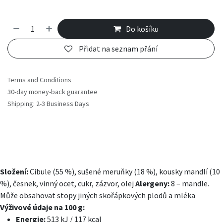
Do košíku
Přidat na seznam přání
Terms and Conditions
30-day money-back guarantee
Shipping: 2-3 Business Days
Složení:
Cibule (55 %), sušené meruňky (18 %), kousky mandlí (10
%), česnek, vinný ocet, cukr, zázvor, olej
Alergeny:
8 – mandle.
Může obsahovat stopy jiných skořápkových plodů a mléka
Výživové údaje na 100 g:
Energie:
513 kJ / 117 kcal