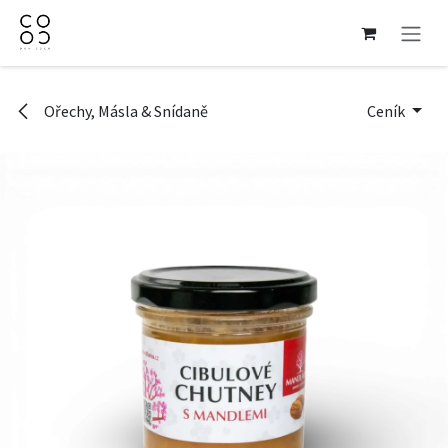
Přejít na obsah
Ořechy, Másla & Snídaně
Ceník