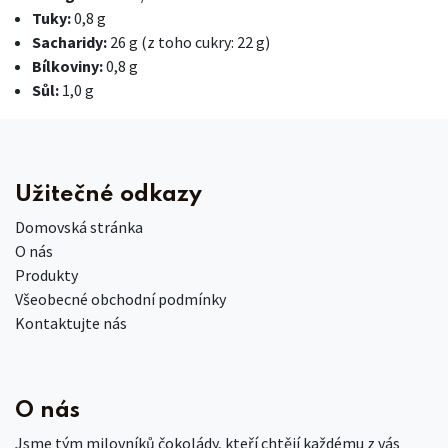
Tuky:
0,8 g
Sacharidy:
26 g (z toho cukry: 22 g)
Bílkoviny:
0,8 g
Sůl:
1,0 g
Užitečné odkazy
Domovská stránka
O nás
Produkty
Všeobecné obchodní podmínky
Kontaktujte nás
O nás
Jsme tým milovníků čokolády, kteří chtějí každému z vás