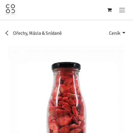
Přejít na obsah
Ořechy, Másla & Snídaně
Ceník