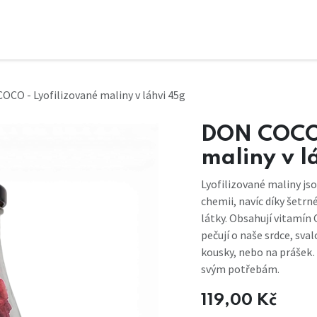
OCO - Lyofilizované maliny v láhvi 45g
DON COCO 
maliny v l
Lyofilizované maliny js
chemii, navíc díky šetrn
látky. Obsahují vitamín 
pečují o naše srdce, sva
kousky, nebo na prášek
svým potřebám.
119,00
Kč