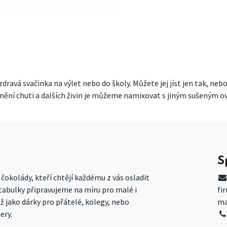
ravá svačinka na výlet nebo do školy. Můžete jej jíst jen tak, neb
oplnění chuti a dalších živin je můžeme namixovat s jiným sušeným 
S
okolády, kteří chtějí každému z vás osladit
 tabulky připravujeme na míru pro malé i
fi
už jako dárky pro přátelé, kolegy, nebo
ma
ery.