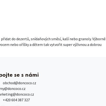
o přidat do dezertů, snídaňových směsí, kaší nebo granoly. Výborně
ovocem nebo oříšky a dětem tak vytvořit super výživnou a dobrou
pojte se s námi
obchod
@doncoco.cz
rmy@doncoco.cz
rketing@doncoco.cz
+420 604 387 327