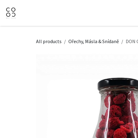
Přejít na obsah
Domů
Naše nabídka
Firemní dárky
O Nás
All products
Ořechy, Másla & Snídaně
DON C