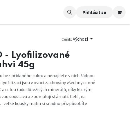
Přihlásit se
Výchozí
Ceník:
- Lyofilizované
áhvi 45g
ou bez přidaného cukru a nenajdete v nich žádnou
é lyofilizaci jsou v ovoci zachovány všechny cenné
C a celou řadu důležitých minerálů, díky kterým
lovou soustavu a zpomalují stárnutí. Celé, na
… velké kousky malin si snadno přizpůsobíte