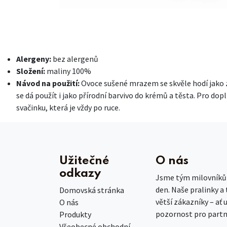
Alergeny:
bez alergenů
Složení:
maliny 100%
Návod na použití:
Ovoce sušené mrazem se skvěle hodí jako zd
se dá použít i jako přírodní barvivo do krémů a těsta. Pro d
svačinku, která je vždy po ruce.
Užitečné
O nás
odkazy
Jsme tým milovníků č
den. Naše pralinky a
Domovská stránka
větší zákazníky – ať 
O nás
pozornost pro partn
Produkty
Všeobecné obchodní