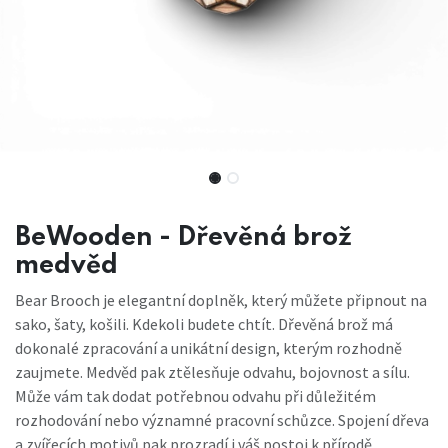
BeWooden - Dřevěná brož
medvěd
Bear Brooch je elegantní doplněk, který můžete připnout na
sako, šaty, košili. Kdekoli budete chtít. Dřevěná brož má
dokonalé zpracování a unikátní design, kterým rozhodně
zaujmete. Medvěd pak ztělesňuje odvahu, bojovnost a sílu.
Může vám tak dodat potřebnou odvahu při důležitém
rozhodování nebo významné pracovní schůzce. Spojení dřeva
a zvířecích motivů pak prozradí i váš postoj k přírodě.