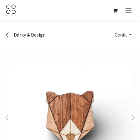
Přejít na obsah
Dárky & Design
Ceník