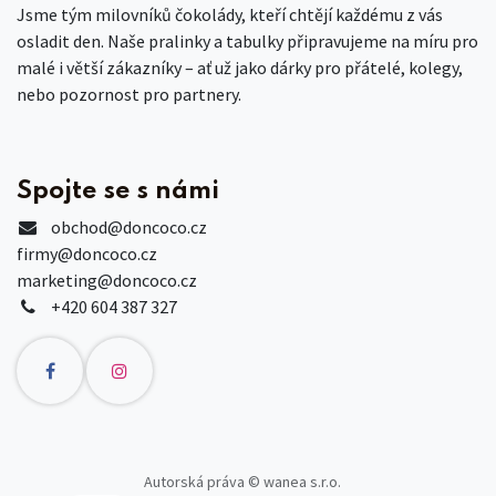
Jsme tým milovníků čokolády, kteří chtějí každému z vás
osladit den. Naše pralinky a tabulky připravujeme na míru pro
malé i větší zákazníky – ať už jako dárky pro přátelé, kolegy,
nebo pozornost pro partnery.
Spojte se s námi
obchod
@doncoco.cz
firmy@doncoco.cz
marketing@doncoco.cz
+420 604 387 327
Autorská práva © wanea s.r.o.