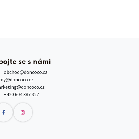
pojte se s námi
obchod
@doncoco.cz
rmy@doncoco.cz
rketing@doncoco.cz
+420 604 387 327