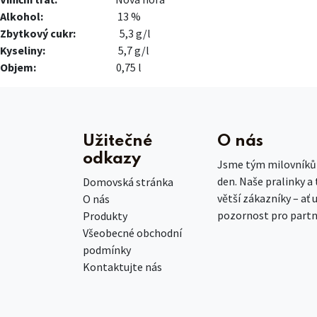
Alkohol:
13 %
Zbytkový cukr:
5,3 g/l
Kyseliny:
5,7 g/l​
Objem:
0,75 l
Užitečné
O nás
odkazy
Jsme tým milovníků č
den. Naše pralinky a
Domovská stránka
větší zákazníky – ať 
O nás
pozornost pro partn
Produkty
Všeobecné obchodní
podmínky
Kontaktujte nás