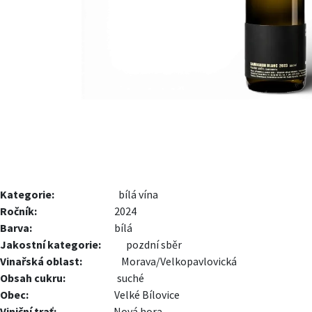
Kategorie:
bílá vína
Ročník:
2024
Barva:
​bílá
Jakostní kategorie:
pozdní sběr
Vinařská oblast:
Morava/Velkopavlovická
Obsah cukru:
suché
Obec:
Velké Bílovice
Viniční trať:
Nová hora