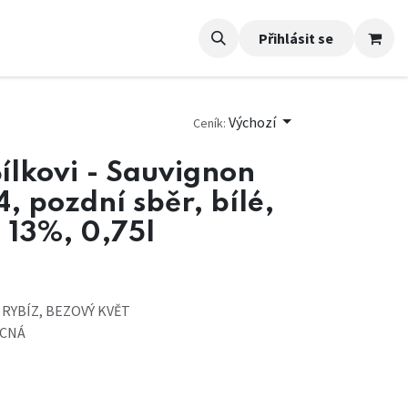
Přihlásit se
Výchozí
Ceník:
Bílkovi - Sauvignon
, pozdní sběr, bílé,
. 13%, 0,75l
 RYBÍZ, BEZOVÝ KVĚT
OCNÁ