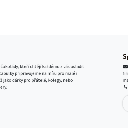
S
okolády, kteří chtějí každému z vás osladit
 tabulky připravujeme na míru pro malé i
fi
už jako dárky pro přátelé, kolegy, nebo
ma
ery.