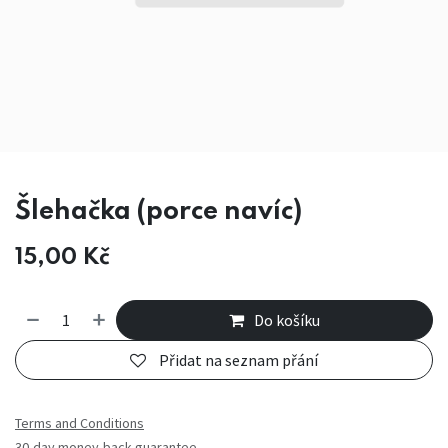
Šlehačka (porce navíc)
15,00
Kč
Do košíku
Přidat na seznam přání
Terms and Conditions
30-day money-back guarantee