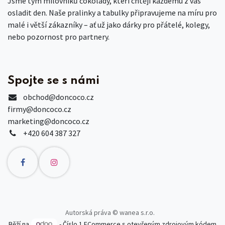
Jsme tým milovníků čokolády, kteří chtějí každému z vás
osladit den. Naše pralinky a tabulky připravujeme na míru pro
malé i větší zákazníky – ať už jako dárky pro přátelé, kolegy,
nebo pozornost pro partnery.
Spojte se s námi
obchod
@doncoco.cz
firmy@doncoco.cz
marketing@doncoco.cz
+420 604 387 327
Autorská práva © wanea s.r.o.
Běží na
- Číslo 1
ECommerce s otevřeným zdrojovým kódem