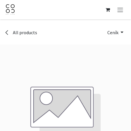
Přejít na obsah
All products
Ceník