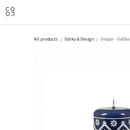
Přejít na obsah
Domů
Naše nabídka
Firemní dárky
O Nás
All products
Dárky & Design
Unipar - Svíčk