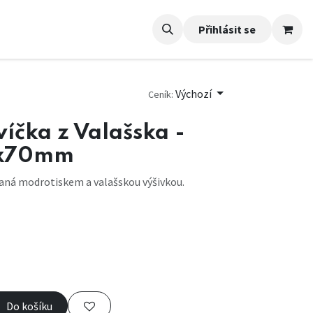
Přihlásit se
Výchozí
Ceník:
víčka z Valašska -
0x70mm
vaná modrotiskem a valašskou výšivkou.
Do košíku