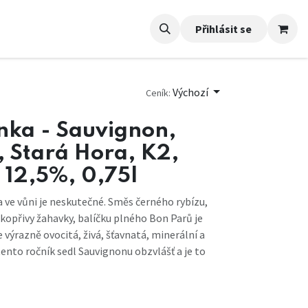
Přihlásit se
Výchozí
Ceník:
nka - Sauvignon,
 Stará Hora, K2,
 12,5%, 0,75l
a ve vůni je neskutečné. Směs černého rybízu,
, kopřivy žahavky, balíčku plného Bon Parů je
e výrazně ovocitá, živá, šťavnatá, minerální a
tento ročník sedl Sauvignonu obzvlášť a je to