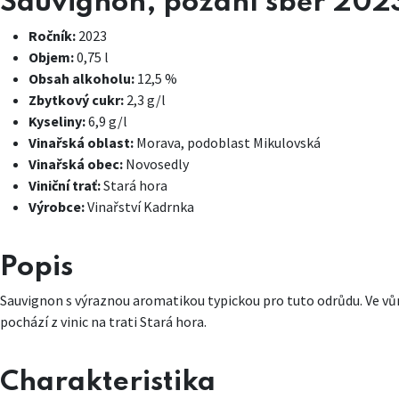
Sauvignon, pozdní sběr 2023
Ročník:
2023
Objem:
0,75 l
Obsah alkoholu:
12,5 %
Zbytkový cukr:
2,3 g/l
Kyseliny:
6,9 g/l
Vinařská oblast:
Morava, podoblast Mikulovská
Vinařská obec:
Novosedly
Viniční trať:
Stará hora
Výrobce:
Vinařství Kadrnka
Popis
Sauvignon s výraznou aromatikou typickou pro tuto odrůdu. Ve vůn
pochází z vinic na trati Stará hora.
Charakteristika