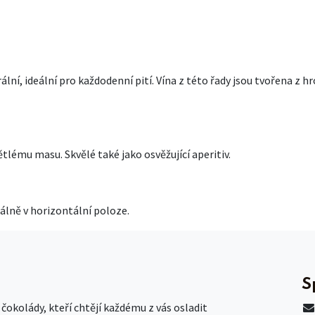
ní, ideální pro každodenní pití. Vína z této řady jsou tvořena z hro
mu masu. Skvělé také jako osvěžující aperitiv.
eálně v horizontální poloze.
S
okolády, kteří chtějí každému z vás osladit