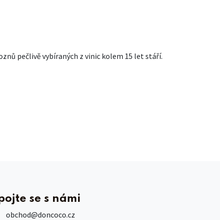
znů pečlivě vybíraných z vinic kolem 15 let stáří.
pojte se s námi
obchod
@doncoco.cz