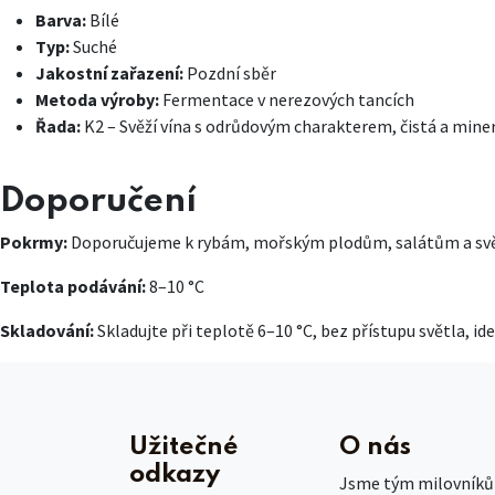
Barva:
Bílé
Typ:
Suché
Jakostní zařazení:
Pozdní sběr
Metoda výroby:
Fermentace v nerezových tancích
Řada:
K2 – Svěží vína s odrůdovým charakterem, čistá a minerál
Doporučení
Pokrmy:
Doporučujeme k rybám, mořským plodům, salátům a světlé
Teplota podávání:
8–10 °C
Skladování:
Skladujte při teplotě 6–10 °C, bez přístupu světla, id
Užitečné
O nás
odkazy
Jsme tým milovníků č