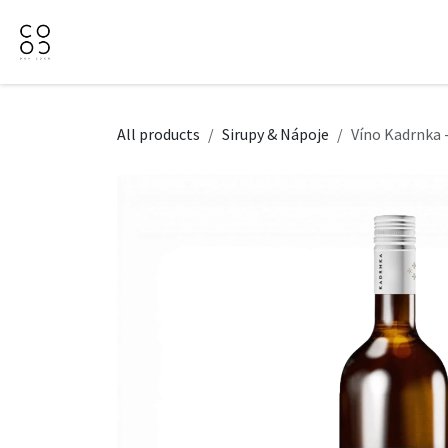
Přejít na obsah
Domů
Naše nabídka
Firemní dárky
O Nás
All products
Sirupy & Nápoje
Víno Kadrnka -