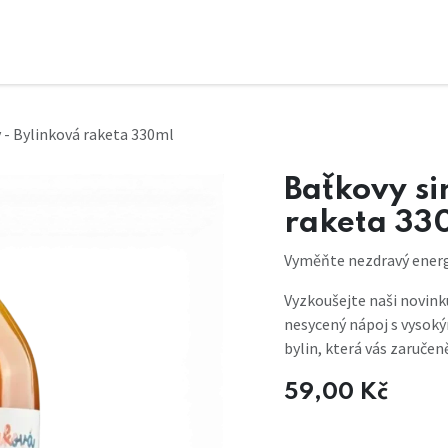
y - Bylinková raketa 330ml
Baťkovy si
raketa 33
Vyměňte nezdravý energ
Vyzkoušejte naši novinku
nesycený nápoj s vysok
bylin, která vás zaručen
59,00
Kč