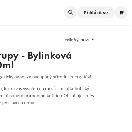
Přihlásit se
Výchozí
Ceník:
rupy - Bylinková
0ml
etický nápoj za nadupaný přírodní energeťák!
, která vás vystřelí na měsíc – nealkoholický
ým obsahem přírodního kofeinu. Obsahuje směs
ě postaví na nohy.