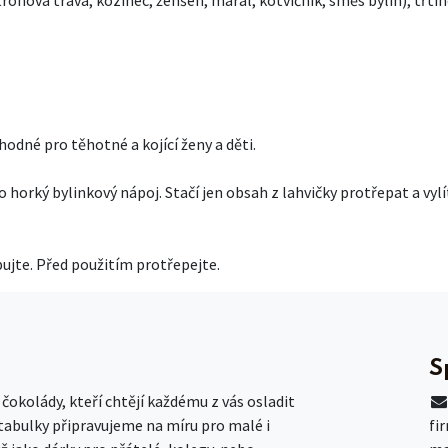
odné pro těhotné a kojící ženy a děti.
 horký bylinkový nápoj. Stačí jen obsah z lahvičky protřepat a vylít
ujte. Před použitím protřepejte.
S
okolády, kteří chtějí každému z vás osladit
 tabulky připravujeme na míru pro malé i
fi