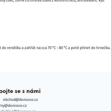
 do rendlíku a zahřát na cca 70 °C - 80 °C a poté přelet do hrnečku.
pojte se s námi
obchod
@doncoco.cz
rmy@doncoco.cz