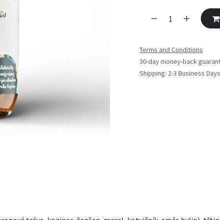
Terms and Conditions
30-day money-back guaran
Shipping: 2-3 Business Day
ronová tráva, kozinec, ženšen, maral, kotvičník, směs bylin), třti