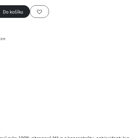
Do košíku
tee
s
nový cukr, 100% citronová šťáva z koncentrátu, antioxidant: kys.