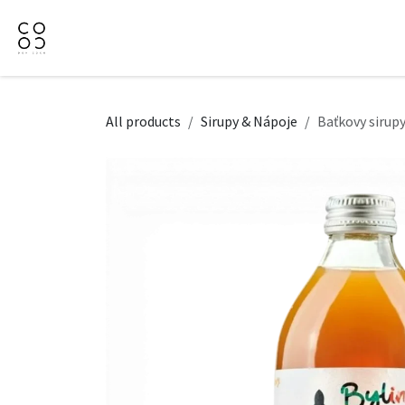
Přejít na obsah
Domů
Naše nabídka
Firemní dárky
O Nás
All products
Sirupy & Nápoje
Baťkovy sirup