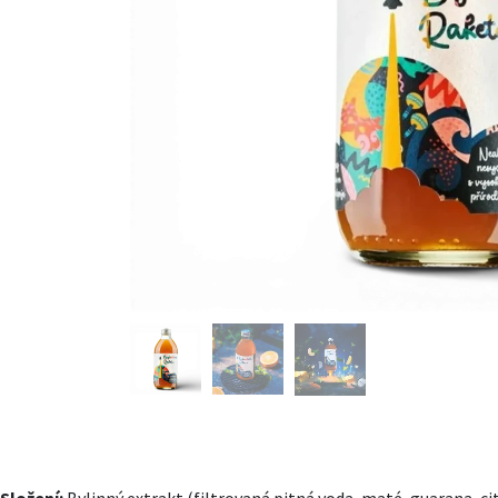
Složení:
Bylinný extrakt (filtrovaná pitná voda, maté, guarana, cit