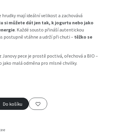
že hrudky mají ideální velikost a zachovává
u si můžete dát jen tak, k jogurtu nebo jako
energie
. Každé sousto přináší autentickou
s postupně vtáhne a udrží při chuti –
těžko se
 Janovy pece je prostě poctivá, ořechová a BIO –
bo jako malá odměna pro mlsné chvilky.
Do košíku
tee