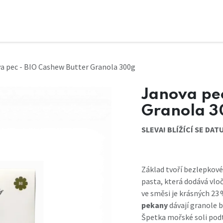
a pec - BIO Cashew Butter Granola 300g
Janova pec
Granola 
SLEVA! BLÍŽÍCÍ SE DA
Základ tvoří bezlepkové 
pasta, která dodává vlo
ve směsi je krásných 23
pekany
dávají granole 
Špetka mořské soli podt