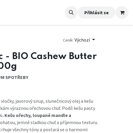
Přihlásit se
Výchozí
Ceník:
 - BIO Cashew Butter
300g
TUM SPOTŘEBY
vločky, javorový sirup, slunečnicový olej a kešu
čkám výraznou ořechovou chuť. Podíl kešu pasty
 %
. Kešu ořechy, loupané mandle a
bohatou, jemně sladkou chuť a příjemnou texturu.
rhuje všechny tóny a postará se o harmonii