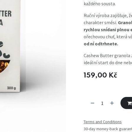
každého sousta.
Ruční výroba zajišťuje, 
charakter směsi.
Granol
rychlou snídani plnou 
ořechovou chuť, která vá
od ní odtrhnete.
Cashew Butter granola z
ideální start do dne ne
159,00
Kč
Terms and Conditions
30-day money-back guaran