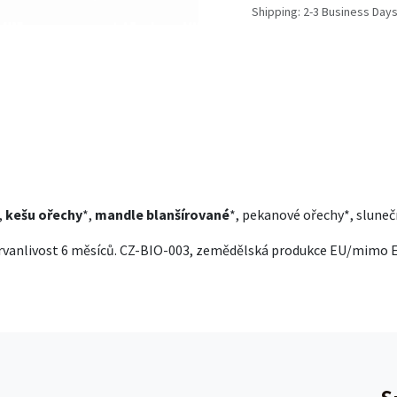
Shipping: 2-3 Business Day
,
kešu ořechy
*,
mandle
blanšírované
*, pekanové ořechy*, sluneč
rvanlivost 6 měsíců. CZ-BIO-003, zemědělská produkce EU/mimo E