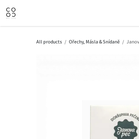
Přejít na obsah
Domů
Naše nabídka
Firemní dárky
O Nás
All products
Ořechy, Másla & Snídaně
Janov