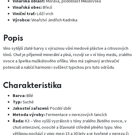
Vinařská oblast:
Morava, podoblast Mikulovská
Vinařská obec:
Březí
Viniční trať:
Liščí vrch
Výrobce:
Vinařství Jindřich Kadrnka
Popis
Víno sytější zlaté barvy s výraznou vůní medové plástve a citrusových
tónů. Chuť je příjemně minerální a plná, rozvíjí se v ní tóny medu, zralého
ovoce a špetka muškátového oříšku. Víno má zajímavý archivační
potenciál a nabízí harmonii i svěžest typickou pro tuto odrůdu.
Charakteristika
Barva:
Bílé
Typ:
Suché
Jakostní zařazení:
Pozdní sběr
Metoda výroby:
Fermentace v nerezových tancích
Řada:
K3 – Víno vyšší vyzrálosti s tóny zralého žlutého ovoce, v
chuti intenzivní, ovocité a šťavnaté středně plného typu. Víno
většinou pochází z vinic mezi 15 a 30 lety a je tvořené v nerezu či