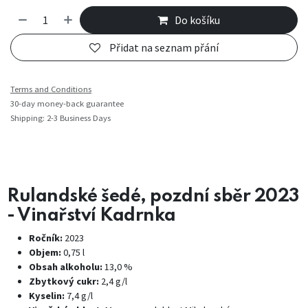
Do košíku
Přidat na seznam přání
Terms and Conditions
30-day money-back guarantee
Shipping: 2-3 Business Days
Rulandské šedé, pozdní sběr 2023
- Vinařství Kadrnka
Ročník:
2023
Objem:
0,75 l
Obsah alkoholu:
13,0 %
Zbytkový cukr:
2,4 g/l
Kyselin:
7,4 g/l