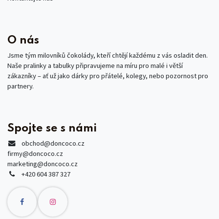
O nás
Jsme tým milovníků čokolády, kteří chtějí každému z vás osladit den.
Naše pralinky a tabulky připravujeme na míru pro malé i větší
zákazníky – ať už jako dárky pro přátelé, kolegy, nebo pozornost pro
partnery.
Spojte se s námi
obchod
@doncoco.cz
firmy@doncoco.cz
marketing@doncoco.cz
+420 604 387 327