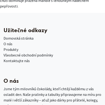
chuti dominuje pražená mandle s lehounkým nádechem
pepřovosti.
Užitečné odkazy
Domovská stránka
O nás
Produkty
Všeobecné obchodní podmínky
Kontaktujte nás
O nás
Jsme tým milovníků čokolády, kteří chtějí každému z vás
osladit den. Naše pralinky a tabulky připravujeme na míru pro
malé i větší zákazníky – ať už jako dárky pro přátelé, kolegy,