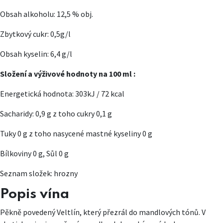
Obsah alkoholu: 12,5 % obj.
Zbytkový cukr: 0,5g/l
Obsah kyselin: 6,4 g/l
Složení a výživové hodnoty na 100 ml :
Energetická hodnota: 303kJ / 72 kcal
Sacharidy: 0,9 g z toho cukry 0,1 g
Tuky 0 g z toho nasycené mastné kyseliny 0 g
Bílkoviny 0 g, Sůl 0 g
Seznam složek: hrozny
Popis vína
Pěkně povedený Veltlín, který přezrál do mandlových tónů. V