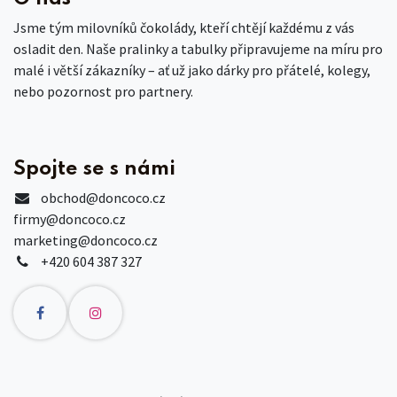
Jsme tým milovníků čokolády, kteří chtějí každému z vás
osladit den. Naše pralinky a tabulky připravujeme na míru pro
malé i větší zákazníky – ať už jako dárky pro přátelé, kolegy,
nebo pozornost pro partnery.
Spojte se s námi
obchod
@doncoco.cz
firmy@doncoco.cz
marketing@doncoco.cz
+420 604 387 327