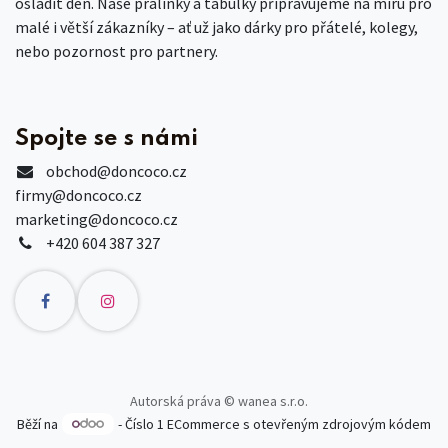
osladit den. Naše pralinky a tabulky připravujeme na míru pro
malé i větší zákazníky – ať už jako dárky pro přátelé, kolegy,
nebo pozornost pro partnery.
Spojte se s námi
obchod
@doncoco.cz
firmy@doncoco.cz
marketing@doncoco.cz
+420 604 387 327
Autorská práva © wanea s.r.o.
Běží na
- Číslo 1
ECommerce s otevřeným zdrojovým kódem