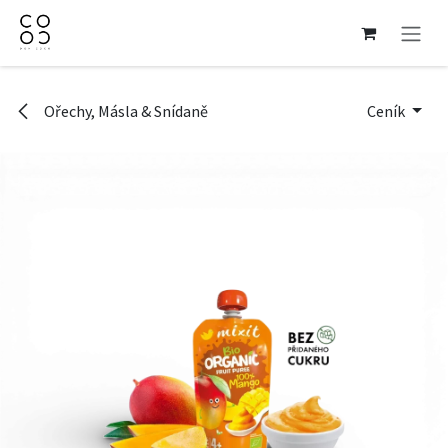
Přejít na obsah
Ořechy, Másla & Snídaně
Ceník