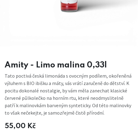
Amity - Limo malina 0,33l
Tato poctivá česká limonáda s ovocným podílem, okořeněná
výluhem s BIO ibišku a máty, vás vrátí zaručeně do dětství. K
pocitu dokonalé nostalgie, by vám měla zanechat klasické
červené půlkolečko na horním rtu, které neodmyslitelně
patří k malinovkám barveným synteticky. Od této malinovky
to však nečekejte, je samozřejmě čistě přírodní.
55,00
Kč