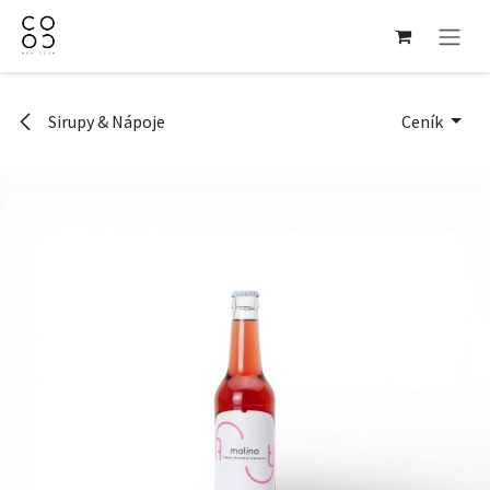
Přejít na obsah
Sirupy & Nápoje
Ceník