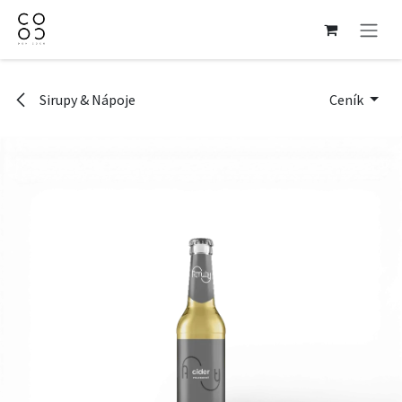
Přejít na obsah
Sirupy & Nápoje
Ceník