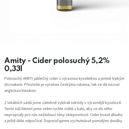
Amity - Cider polosuchý 5,2%
0,33l
Polosuchý AMITY jablečný cider s výraznou kyselinkou a jemně trpkým
dozvukem. Přestože je vyroben českýma rukama, tak se dá nazvat
anglickou klasikou.
Z lokálních sadů jsme záměrně vybírali odrůdy s výraznější kyselostí.
Tento náš klenot jsme velmi rychle stáhli z kalu, aby se do něho
nepropsaly pro nás nežádoucí tóny sklepovitosti. Cider kvasil dlouho
a ještě déle odpočíval. Doporučujeme vychutnávat pomalými doušky.