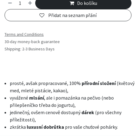
Do košíku
Přidat na seznam přání
Terms and Conditions
30-day money-back guarantee
Shipping: 2-3 Business Days
prosté, avšak propracované, 100%
přírodní složení
(květový
med, mleté pistácie, kakao),
vyvážené
mlsání
, ale i pomazánka na pečivo (nebo
přilepšeníčko třeba do jogurtu),
jedinečný, ovšem cenově dostupný
dárek
(pro všechny
příležitosti),
zkrátka
luxusní dobrůtka
pro vaše chuťové pohárky.