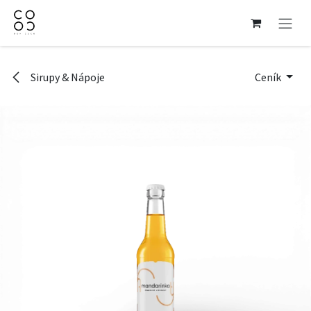
Přejít na obsah
Sirupy & Nápoje
Ceník