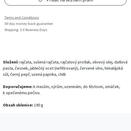
Terms and Conditions
30-day money-back guarantee
Shipping: 2-3 Business Days
Složení:
rajčata, sušená rajčata, rajčatový protlak, olivový olej, datlová
pasta, česnek, jablečný ocet (nefiltrovaný), červené víno, himalájská
sůl, černý pepř, uzená paprika, chilli
Doporučujeme:
k masům, sýrům, uzeninám, do těstovin, omáček,
k opečenému pečivu.
Obsah sklenice:
190 g