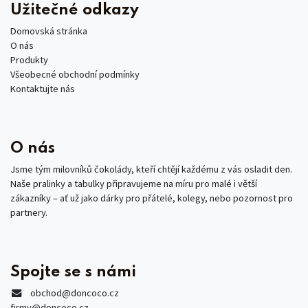
Užitečné odkazy
Domovská stránka
O nás
Produkty
Všeobecné obchodní podmínky
Kontaktujte nás
O nás
Jsme tým milovníků čokolády, kteří chtějí každému z vás osladit den.
Naše pralinky a tabulky připravujeme na míru pro malé i větší
zákazníky – ať už jako dárky pro přátelé, kolegy, nebo pozornost pro
partnery.
Spojte se s námi
obchod
@doncoco.cz
firmy@doncoco.cz