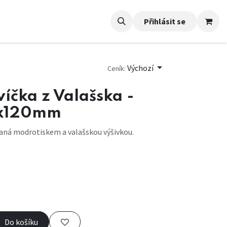
Přihlásit se
Výchozí
Ceník:
víčka z Valašska -
x120mm
vaná modrotiskem a valašskou výšivkou.
Do košíku