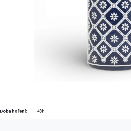
Doba hoření:
48h