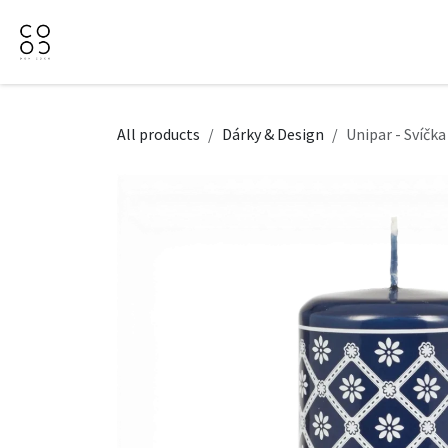
Přejít na obsah
Domů
Naše nabídka
Firemní dárky
O Nás
All products
Dárky & Design
Unipar - Svíčk