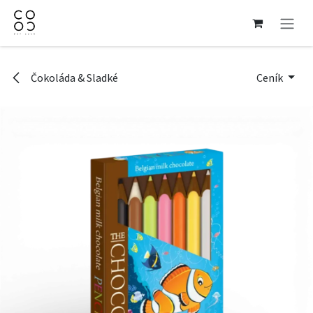
Přejít na obsah
Čokoláda & Sladké
Ceník