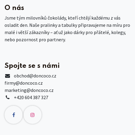
O nás
Jsme tým milovníků čokolády, kteří chtějí každému z vás
osladit den. Naše pralinky a tabulky připravujeme na míru pro
malé i větší zákazníky – ať už jako dárky pro přátelé, kolegy,
nebo pozornost pro partnery.
Spojte se s námi
obchod
@doncoco.cz
firmy@doncoco.cz
marketing@doncoco.cz
+420 604 387 327