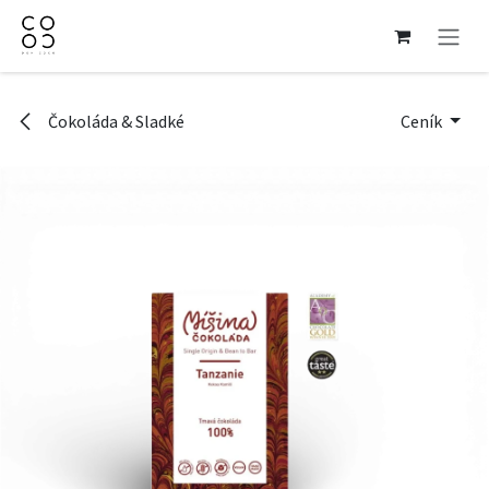
Přejít na obsah
Čokoláda & Sladké
Ceník