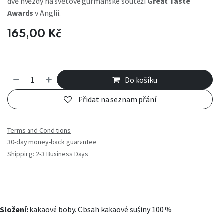
dvě hvězdy na světové gurmánské soutěži
Great Taste
Awards
v Anglii.
165,00
Kč
Do košíku
Přidat na seznam přání
Terms and Conditions
30-day money-back guarantee
Shipping: 2-3 Business Days
Složení:
kakaové boby. Obsah kakaové sušiny 100 %