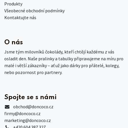
Produkty
Všeobecné obchodní podmínky
Kontaktujte nás
O nás
Jsme tým milovníků čokolády, kteří chtějí každému z vás
osladit den. Naše pralinky a tabulky připravujeme na míru pro
malé i větší zákazníky – ať už jako dárky pro přátelé, kolegy,
nebo pozornost pro partnery.
Spojte se s námi
obchod
@doncoco.cz
firmy@doncoco.cz
marketing@doncoco.cz
+420 604 387 327