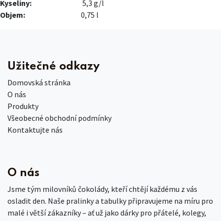
Kyseliny:
5,3 g/l​
Objem:
0,75 l
Užitečné odkazy
Domovská stránka
O nás
Produkty
Všeobecné obchodní podmínky
Kontaktujte nás
O nás
Jsme tým milovníků čokolády, kteří chtějí každému z vás
osladit den. Naše pralinky a tabulky připravujeme na míru pro
malé i větší zákazníky – ať už jako dárky pro přátelé, kolegy,