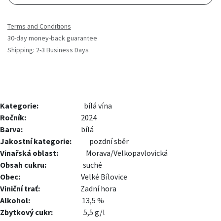
Terms and Conditions
30-day money-back guarantee
Shipping: 2-3 Business Days
Kategorie:
bílá vína
Ročník:
2024
Barva:
​bílá
Jakostní kategorie:
pozdní sběr
Vinařská oblast:
Morava/Velkopavlovická
Obsah cukru:
suché
Obec:
Velké Bílovice
Viniční trať:
Zadní hora
Alkohol:
13,5 %
Zbytkový cukr:
5,5 g/l