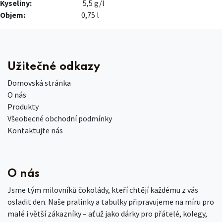
Kyseliny:
5,5 g/l​
Objem:
0,75 l
Užitečné odkazy
Domovská stránka
O nás
Produkty
Všeobecné obchodní podmínky
Kontaktujte nás
O nás
Jsme tým milovníků čokolády, kteří chtějí každému z vás
osladit den. Naše pralinky a tabulky připravujeme na míru pro
malé i větší zákazníky – ať už jako dárky pro přátelé, kolegy,