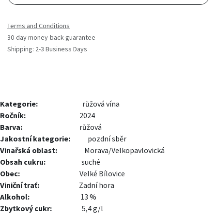
Terms and Conditions
30-day money-back guarantee
Shipping: 2-3 Business Days
Kategorie:
​růžová vína
Ročník:
2024
Barva:
růžová
Jakostní kategorie:
pozdní sběr
Vinařská oblast:
Morava/Velkopavlovická
Obsah cukru:
suché
Obec:
Velké Bílovice
Viniční trať:
​Zadní hora
Alkohol:
13 %
Zbytkový cukr:
​5,4 g/l