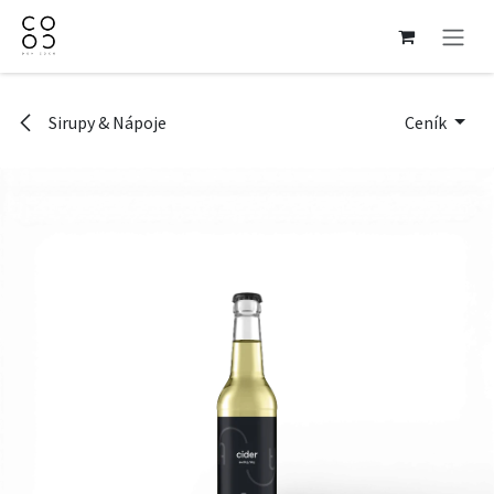
Přejít na obsah
Sirupy & Nápoje
Ceník