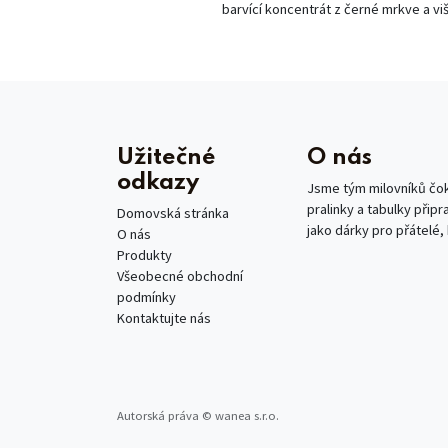
barvící koncentrát z černé mrkve a viš
Užitečné
O nás
odkazy
Jsme tým milovníků čoko
pralinky a tabulky připr
Domovská stránka
jako dárky pro přátelé,
O nás
Produkty
Všeobecné obchodní
podmínky
Kontaktujte nás
Autorská práva © wanea s.r.o.