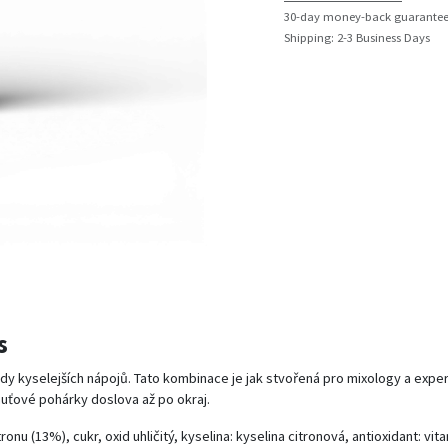
30-day money-back guarante
Shipping: 2-3 Business Days
s
andy kyselejších nápojů. Tato kombinace je jak stvořená pro mixology a exp
huťové pohárky doslova až po okraj.
ronu (13%), cukr, oxid uhličitý, kyselina: kyselina citronová, antioxidant: vi