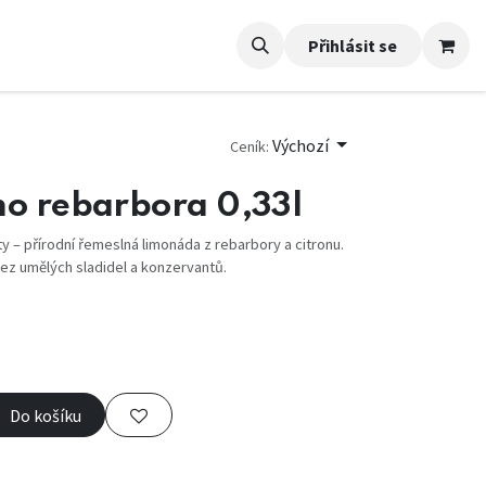
Přihlásit se
Výchozí
Ceník:
mo rebarbora 0,33l
 – přírodní řemeslná limonáda z rebarbory a citronu.
bez umělých sladidel a konzervantů.
Do košíku