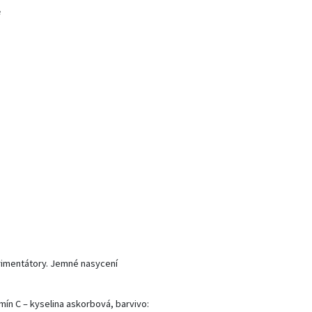
e
erimentátory. Jemné nasycení
tamín C – kyselina askorbová, barvivo: