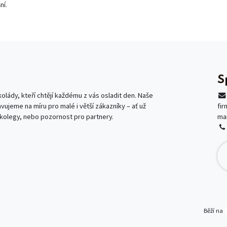
ní.
S
lády, kteří chtějí každému z vás osladit den. Naše
avujeme na míru pro malé i větší zákazníky – ať už
fi
 kolegy, nebo pozornost pro partnery.
ma
Běží na