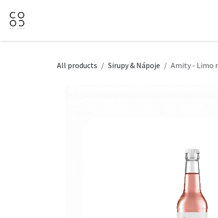
Přejít na obsah
Domů
Naše nabídka
Firemní dárky
O Nás
All products
Sirupy & Nápoje
Amity - Limo 