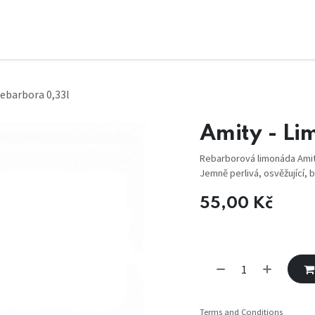
rebarbora 0,33l
Amity - Li
Rebarborová limonáda Amity
Jemně perlivá, osvěžující, 
55,00
Kč
Terms and Conditions