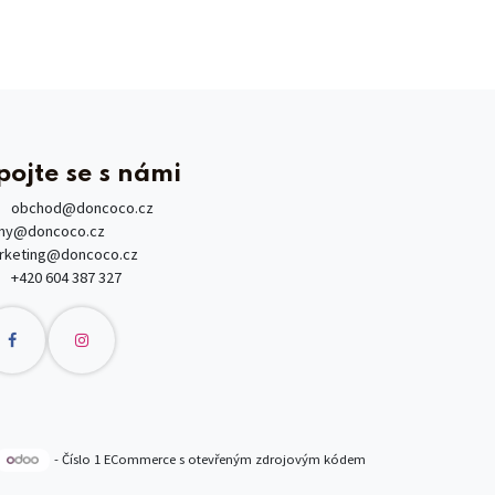
pojte se s námi
obchod
@doncoco.cz
rmy@doncoco.cz
rketing@doncoco.cz
+420 604 387 327
- Číslo 1
ECommerce s otevřeným zdrojovým kódem