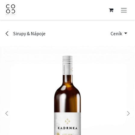
Přejít na obsah
Sirupy & Nápoje
Ceník