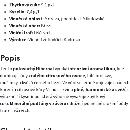
Zbytkový cukr:
9,1 g/l
Kyselin:
7,4 g/l
Vinařská oblast:
Morava, podoblast Mikulovská
Vinařská obec:
Březí
Viniční trať:
Liščí vrch
Výrobce:
Vinařství Jindřich Kadrnka
Popis
Tento
polosuchý Hibernal
vyniká
intenzivní aromatikou
, kde
dominují tóny
zralého citrusového ovoce
, bílé broskve,
mučenky a květů černého bezu. Ve vůni se jemně objevuje i nádech
koření a citrusové kůry. V chuti je víno
plné, harmonické a svěží
, s
výraznější kyselinou, která výborně vyvažuje zbytkový
cukr.
Minerální podtóny v závěru
odrážejí jedinečné složení půdy
tratě Liščí vrch.