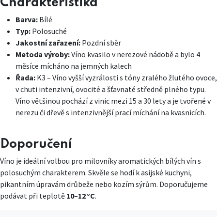
Charakteristika
Barva:
Bílé
Typ:
Polosuché
Jakostní zařazení:
Pozdní sběr
Metoda výroby:
Víno kvasilo v nerezové nádobě a bylo 4
měsíce mícháno na jemných kalech
Řada:
K3 – Víno vyšší vyzrálosti s tóny zralého žlutého ovoce,
v chuti intenzivní, ovocité a šťavnaté středně plného typu.
Víno většinou pochází z vinic mezi 15 a 30 lety a je tvořené v
nerezu či dřevě s intenzivnější prací míchání na kvasnicích.
Doporučení
Víno je ideální volbou pro milovníky aromatických bílých vín s
polosuchým charakterem. Skvěle se hodí k asijské kuchyni,
pikantním úpravám drůbeže nebo kozím sýrům. Doporučujeme
podávat při teplotě
10–12 °C
.