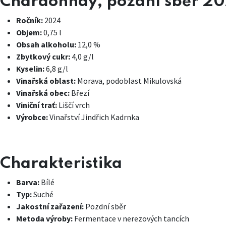
Chardonnay, pozdní sběr 20
Ročník:
2024
Objem:
0,75 l
Obsah alkoholu:
12,0 %
Zbytkový cukr:
4,0 g/l
Kyselin:
6,8 g/l
Vinařská oblast:
Morava, podoblast Mikulovská
Vinařská obec:
Březí
Viniční trať:
Liščí vrch
Výrobce:
Vinařství Jindřich Kadrnka
Charakteristika
Barva:
Bílé
Typ:
Suché
Jakostní zařazení:
Pozdní sběr
Metoda výroby:
Fermentace v nerezových tancích