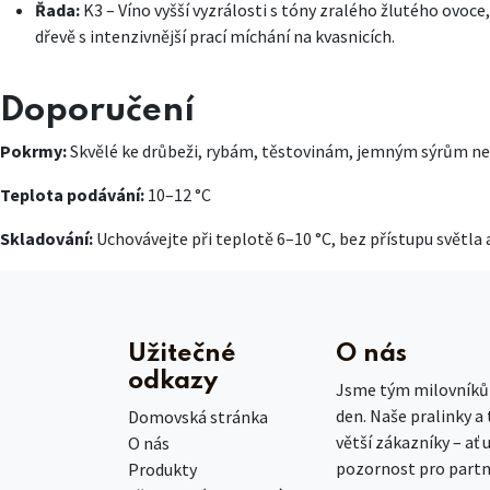
Řada:
K3 – Víno vyšší vyzrálosti s tóny zralého žlutého ovoce, 
dřevě s intenzivnější prací míchání na kvasnicích.
Doporučení
Pokrmy:
Skvělé ke drůbeži, rybám, těstovinám, jemným sýrům nebo 
Teplota podávání:
10–12 °C
Skladování:
Uchovávejte při teplotě 6–10 °C, bez přístupu světla 
Užitečné
O nás
odkazy
Jsme tým milovníků č
den. Naše pralinky a
Domovská stránka
větší zákazníky – ať 
O nás
pozornost pro partn
Produkty