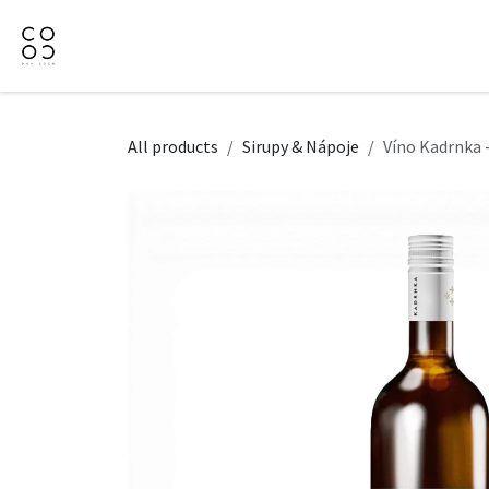
Přejít na obsah
Domů
Naše nabídka
Firemní dárky
O Nás
All products
Sirupy & Nápoje
Víno Kadrnka -