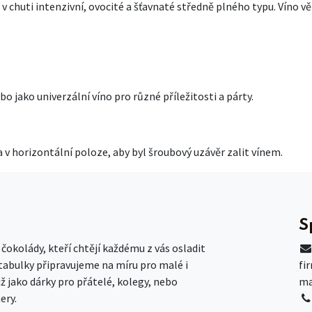
v chuti intenzivní, ovocité a šťavnaté středně plného typu. Víno vět
jako univerzální víno pro různé příležitosti a párty.
a v horizontální poloze, aby byl šroubový uzávěr zalit vínem.
S
okolády, kteří chtějí každému z vás osladit
 tabulky připravujeme na míru pro malé i
fi
už jako dárky pro přátelé, kolegy, nebo
ma
ery.