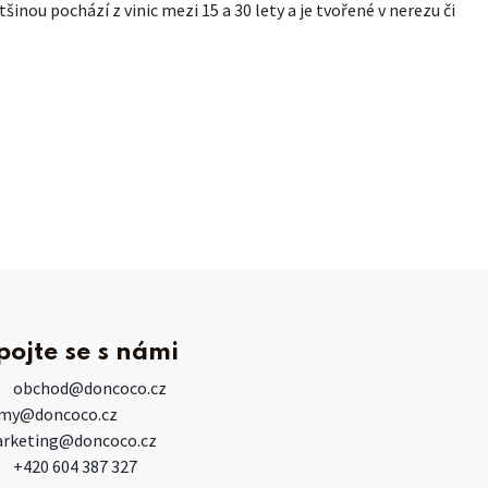
šinou pochází z vinic mezi 15 a 30 lety a je tvořené v nerezu či
pojte se s námi
obchod
@doncoco.cz
rmy@doncoco.cz
rketing@doncoco.cz
+420 604 387 327