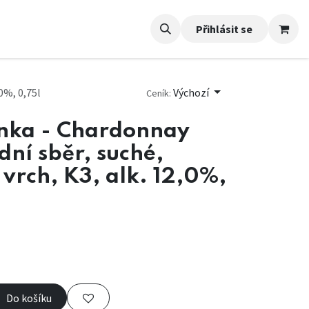
Přihlásit se
0%, 0,75l
Výchozí
Ceník:
nka - Chardonnay
ní sběr, suché,
í vrch, K3, alk. 12,0%,
Do košíku