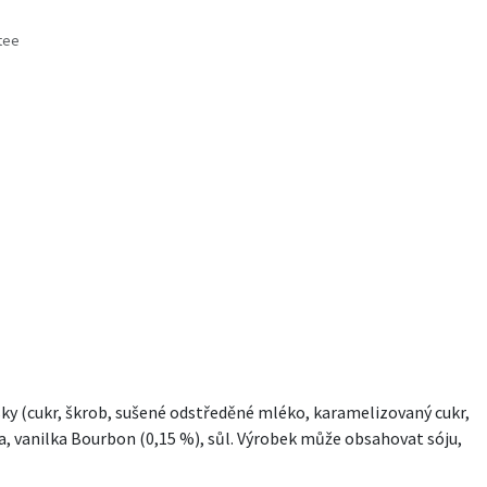
tee
s
ky (cukr, škrob, sušené odstředěné mléko, karamelizovaný cukr,
, vanilka Bourbon (0,15 %), sůl. Výrobek může obsahovat sóju,