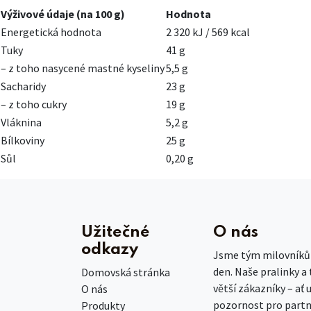
Výživové údaje (na 100 g)
Hodnota
Energetická hodnota
2 320 kJ / 569 kcal
Tuky
41 g
– z toho nasycené mastné kyseliny
5,5 g
Sacharidy
23 g
– z toho cukry
19 g
Vláknina
5,2 g
Bílkoviny
25 g
Sůl
0,20 g
Užitečné
O nás
odkazy
Jsme tým milovníků č
den. Naše pralinky a
Domovská stránka
větší zákazníky – ať 
O nás
pozornost pro partn
Produkty