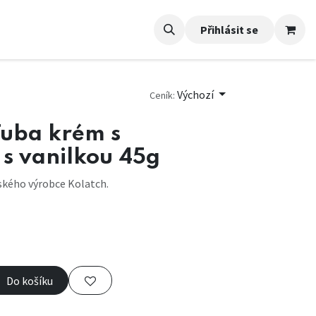
Přihlásit se
Výchozí
Ceník:
Tuba krém s
s vanilkou 45g
ského výrobce Kolatch.
Do košíku