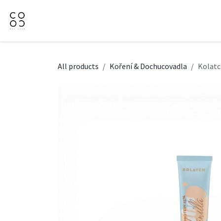
Přejít na obsah
Domů
Naše nabídka
Firemní dárky
O Nás
All products
Koření & Dochucovadla
Kolatc