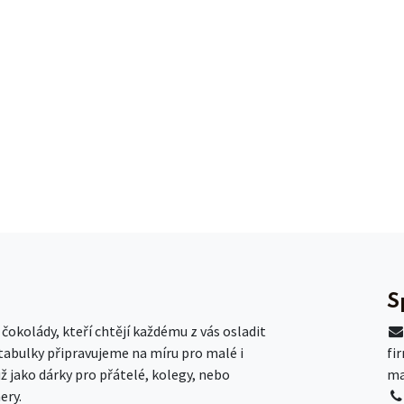
S
okolády, kteří chtějí každému z vás osladit
 tabulky připravujeme na míru pro malé i
fi
už jako dárky pro přátelé, kolegy, nebo
ma
ery.