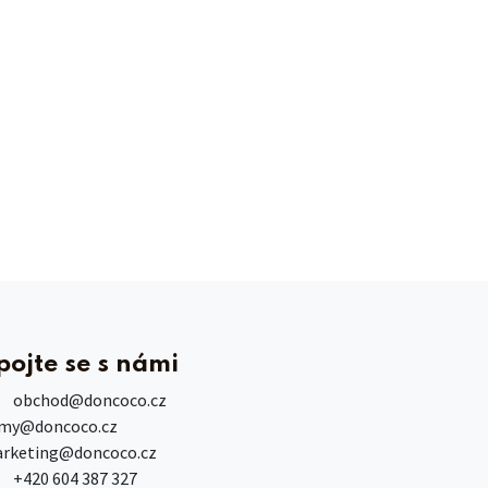
pojte se s námi
obchod
@doncoco.cz
rmy@doncoco.cz
rketing@doncoco.cz
+420 604 387 327