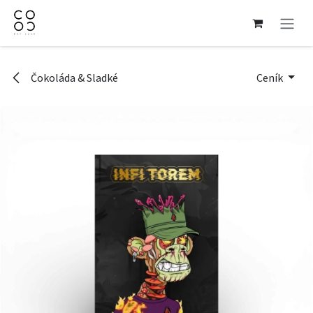
Přejít na obsah
Čokoláda & Sladké
Ceník