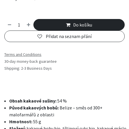
Do košíku
Přidat na seznam přání
Terms and Conditions
30-day money-back guarantee
Shipping: 2-3 Business Days
Obsah kakaové sušiny:
54 %
Původ kakaových bobů:
Belize – směs od 300+
malofarmářů z oblasti
Hmotnost:
55 g
Složení:
kakaové boby bio, třtinový cukr bio, kakaové máslo