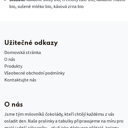
bio, sušené mléko bio, kávová zrna bio
Užitečné odkazy
Domovská stránka
O nás
Produkty
Všeobecné obchodní podmínky
Kontaktujte nás
O nás
Jsme tým milovníků čokolády, kteří chtějí každému z vás
osladit den. Naše pralinky a tabulky připravujeme na míru pro
malé i větší zákazníky – ať už jako dárky pro přátelé, kolegy,