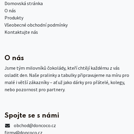
Domovská stránka
O nás
Produkty
Všeobecné obchodní podmínky
Kontaktujte nás
O nás
Jsme tým milovníků čokolády, kteří chtějí každému z vás
osladit den. Naše pralinky a tabulky připravujeme na míru pro
malé i větší zákazníky – ať už jako dárky pro přátelé, kolegy,
nebo pozornost pro partnery.
Spojte se s námi
obchod
@doncoco.cz
firmy@doncoco.cz