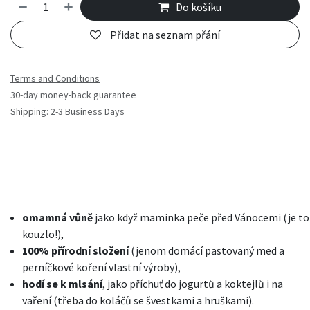
Do košíku
Přidat na seznam přání
Terms and Conditions
30-day money-back guarantee
Shipping: 2-3 Business Days
omamná vůně
jako když maminka peče před Vánocemi (je to
kouzlo!),
100% přírodní složení
(jenom domácí pastovaný med a
perníčkové koření vlastní výroby),
hodí se k mlsání
, jako příchuť do jogurtů a koktejlů i na
vaření (třeba do koláčů se švestkami a hruškami).