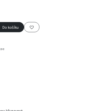
Do košíku
tee
s
lnou křupavost.