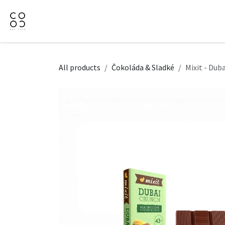
Přejít na obsah
Domů
Naše nabídka
Firemní dárky
O Nás
All products
Čokoláda & Sladké
Mixit - Dub