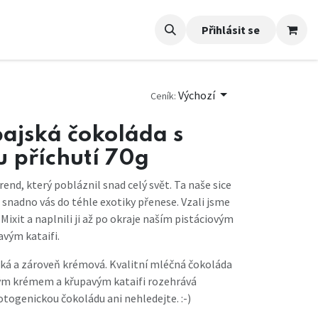
Přihlásit se
Výchozí
Ceník:
bajská čokoláda s
u příchutí 70g
trend, který pobláznil snad celý svět. Ta naše sice
 snadno vás do téhle exotiky přenese. Vzali jsme
ixit a naplnili ji až po okraje naším pistáciovým
vým kataifi.
dká a zároveň krémová. Kvalitní mléčná čokoláda
vým krémem a křupavým kataifi rozehrává
fotogenickou čokoládu ani nehledejte. :-)