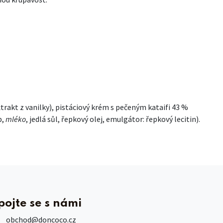
xtrakt z vanilky), pistáciový krém s pečeným kataifi 43 %
b,
mléko
, jedlá sůl, řepkový olej, emulgátor: řepkový lecitin).
pojte se s námi
obchod
@doncoco.cz