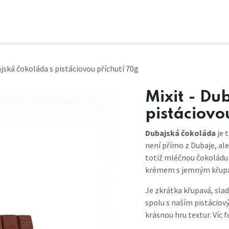
ajská čokoláda s pistáciovou příchutí 70g
Mixit - Du
pistáciovo
Dubajská čokoláda
je 
není přímo z Dubaje, ale
totiž mléčnou čokoládu M
krémem s jemným křupa
Je zkrátka křupavá, sla
spolu s naším pistácio
krásnou hru textur. Víc 