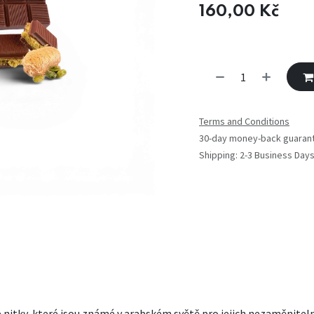
160,00
Kč
Terms and Conditions
30-day money-back guaran
Shipping: 2-3 Business Day
vé nitky, které jsou známé v arabském světě pro jejich nezaměnite