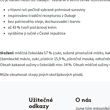
v hlavní roli pečlivě vybrané prémiové suroviny
inspirováno tradiční recepturou z Dubaje
bez palmového oleje, dochucovadel i barviv.
až 43 % tvoří pistáciový krém
vyrábíme ji ručně v České republice
Složení:
mléčná čokoláda 57 % (cukr, sušené plnotučné
mléko
, k
(bambucké máslo, cukr,
pistácie
15,9 %,
pšeničná
mouka, odtučně
Obsah kakaové sušiny v čokoládě min. 34 %. Obsah mléčné sušiny v
Může obsahovat stopy jiných skořápkových plodů.
Užitečné
O nás
odkazy
Jsme tým milovníků č