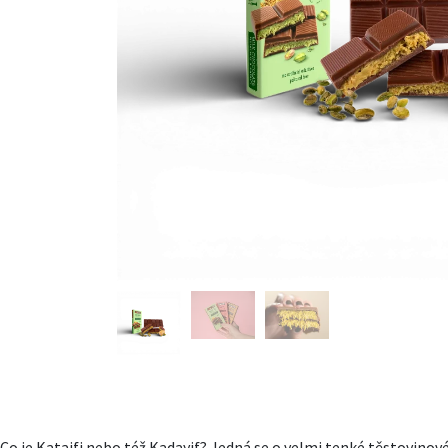
Co je Kataifi nebo též Kadayif? Jedná se o velmi tenké těstovino