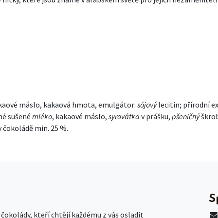
akaové máslo, kakaová hmota, emulgátor:
sójový
lecitin; přírodní e
né sušené
mléko
, kakaové máslo,
syrovátka
v prášku,
pšeničný
škro
 čokoládě min. 25 %.
S
okolády, kteří chtějí každému z vás osladit