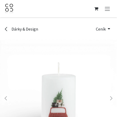
Přejít na obsah
Dárky & Design
Ceník