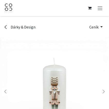
Přejít na obsah
Dárky & Design
Ceník