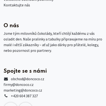
Kontaktujte nás
O nás
Jsme tým milovníků čokolády, kteří chtějí každému z vás
osladit den. Naše pralinky a tabulky připravujeme na míru pro
malé i větší zákazníky – ať už jako dárky pro přátelé, kolegy,
nebo pozornost pro partnery.
Spojte se s námi
obchod
@doncoco.cz
firmy@doncoco.cz
marketing@doncoco.cz
+420 604 387 327