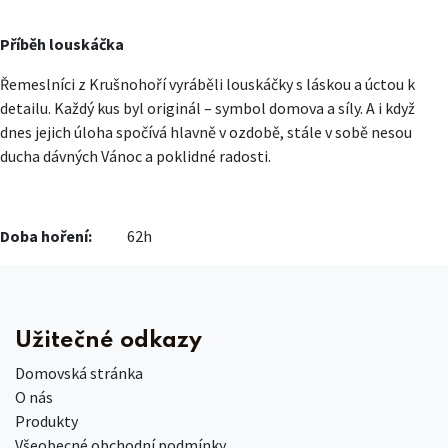
Příběh louskáčka
Řemeslníci z Krušnohoří vyráběli louskáčky s láskou a úctou k
detailu. Každý kus byl originál – symbol domova a síly. A i když
dnes jejich úloha spočívá hlavně v ozdobě, stále v sobě nesou
ducha dávných Vánoc a poklidné radosti.
Doba hoření:
62h
Užitečné odkazy
Domovská stránka
O nás
Produkty
Všeobecné obchodní podmínky